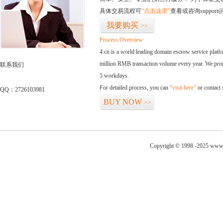
具体交易流程可
“点击这里”
查看或咨询support@
我要购买
>>
Process Overview:
4.cn is a world leading domain escrow service plat
million RMB transaction volume every year. We promi
联系我们
5 workdays.
For detailed process, you can
“visit here”
or contact
QQ：2726103981
BUY NOW
>>
Copyright © 1998 -2025 www.c